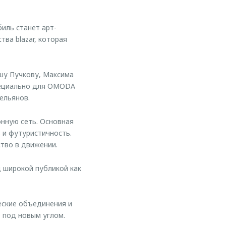
иль станет арт-
ва blazar, которая
ашу Пучкову, Максима
специально для OMODA
ельянов.
онную сеть. Основная
 и футуристичность.
тво в движении.
 широкой публикой как
еские объединения и
 под новым углом.