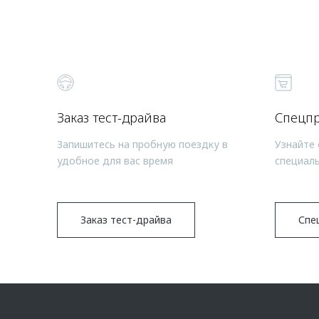
Заказ тест-драйва
Спецп
Запишитесь на пробную поездку в
Узнайте 
удобное для вас время
специал
Заказ тест-драйва
Спе