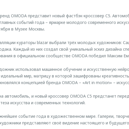
бренд OMODA представит новый фастбэк-кроссовер C5. Автомоб
главных событий года – ярмарке молодого современного искусст
тября в Музее Москвы.
алляции кураторы blazar выбрали трёх молодых художников: С
одака. Каждый из них создал свой уникальный эскиз дизайна 
осования в официальном сообществе OMODA победил Максим Ем
удожник использовал машинное обучение и искусственную нейр
 идеальный мир, матрицу в которой зашифрованы креативность
новлялся концепцией бренда OMODA – «Art in motion» – искусс
на автомобиль, и новый кроссовер OMODA C5 предстанет перед
теза искусства и современных технологий.
важнейшее событие года в художественном мире. Галереи, творч
художники представляют своё видение настоящего и будущего