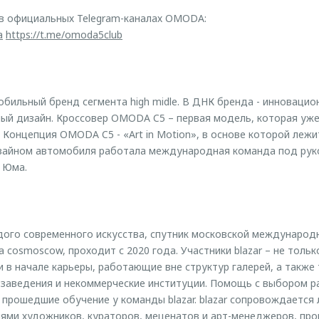
в официальных Telegram-каналах OMODA:
a
https://t.me/omoda5club
ильный бренд сегмента high midle. В ДНК бренда - инновацио
ый дизайн. Кроссовер OMODA C5 – первая модель, которая уж
. Концепция OMODA C5 - «Art in Motion», в основе которой леж
изайном автомобиля работала международная команда под ру
 Юма.
дого современного искусства, спутник московской международ
 cosmoscow, проходит с 2020 года. Участники blazar – не только
 в начале карьеры, работающие вне структур галерей, а также
заведения и некоммерческие институции. Помощь с выбором р
прошедшие обучение у команды blazar. blazar сопровождается
иями художников, кураторов, меценатов и арт-менеджеров, пр