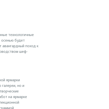
нные технологичные
е осенью будет
ит авангардный поход к
ководством шеф-
ной ярмарки
 галереи, но и
 творческие
абот на ярмарке
 лекционной
ограммой