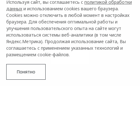
Используя сайт, вы соглашаетесь с
политикой обработки
данных
и использованием cookies вашего браузера.
ЗАПИСАТЬСЯ НА ТЕСТ-
Cookies можно отключить в любой момент в настройках
ДРАЙВ
браузера. Для обеспечения оптимальной работы и
улучшения пользовательского опыта на сайте могут
использоваться системы веб-аналитики (в том числе
Почувствуйте драйв за рулём нового OMODA!
Яндекс.Метрика). Продолжая использование сайта, Вы
соглашаетесь с применением указанных технологий и
размещением cookie-файлов.
Записаться
Понятно
Тест-драйв автомобилей – это лучший способ оценить
комфорт и динамику перед покупкой. Запишитесь на тест-
драйв OMODA, чтобы почувствовать инновационные
технологии и стильный дизайн этих моделей. Убедитесь в
их преимуществах лично – выбирайте идеальный
автомобиль для себя!