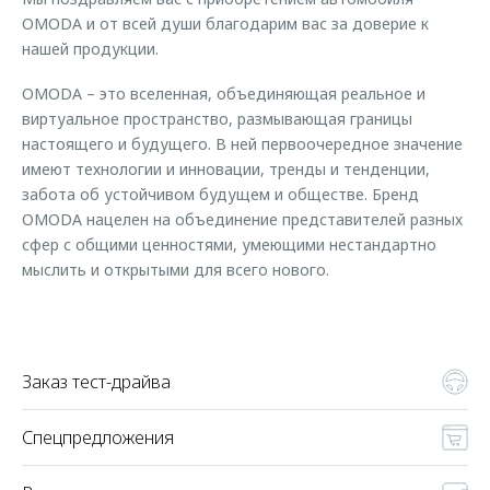
Страхование
Клиентская поддержка
OMODA и от всей души благодарим вас за доверие к
Обратная связь
Кредитный калькулятор
нашей продукции.
O&J Автоклуб
OMODA – это вселенная, объединяющая реальное и
Аксессуары
Клуб владельцев OMODA
виртуальное пространство, размывающая границы
Одежда и сувениры
Приложение O&J
настоящего и будущего. В ней первоочередное значение
Оригинальные аксессуары
имеют технологии и инновации, тренды и тенденции,
Аксессуары
забота об устойчивом будущем и обществе. Бренд
Запчасти
Одежда и сувениры
OMODA нацелен на объединение представителей разных
сфер с общими ценностями, умеющими нестандартно
Трейд-ин
Оригинальные аксессуары
мыслить и открытыми для всего нового.
Калькулятор трейд-ин
Запчасти
Заказ тест-драйва
Спецпредложения