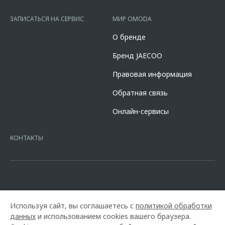
сайте банка
https://alfabank.ru/get-money/auto-loan/dealers/?
platformId=alfasite
Кредит предоставляет АО Альфа-Банк. ИНН
ЗАПИСАТЬСЯ НА СЕРВИС
МИР OMODA
7728168971 ОГРН 1027700067328 место нахождение 107078, г.
Москва, ул. Каланчевская, д. 27. Ген.лицензия ЦБ РФ № 1326 от
О бренде
16.01.2015. Предложение ограничено и не является публичной
офертой.
Бренд JAECOO
Правовая информация
Обратная связь
Онлайн-сервисы
КОНТАКТЫ
Используя сайт, вы соглашаетесь с
политикой обработки
данных
и использованием cookies вашего браузера.