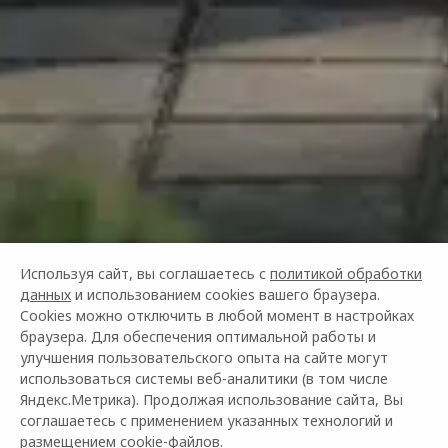
Используя сайт, вы соглашаетесь с
политикой обработки
данных
и использованием cookies вашего браузера.
Cookies можно отключить в любой момент в настройках
браузера. Для обеспечения оптимальной работы и
улучшения пользовательского опыта на сайте могут
использоваться системы веб-аналитики (в том числе
Яндекс.Метрика). Продолжая использование сайта, Вы
КУПИТЬ АВТОМОБИЛЬ
соглашаетесь с применением указанных технологий и
размещением cookie-файлов.