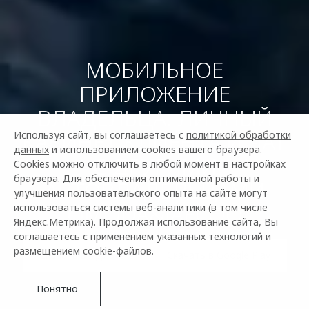
МОБИЛЬНОЕ
ПРИЛОЖЕНИЕ
ВЛАДЕЛЬЦА: ЛИЧНЫЙ
КАБИНЕТ КЛИЕНТА И ЧАТ
Используя сайт, вы соглашаетесь с
политикой обработки
данных
и использованием cookies вашего браузера.
С ДРУГИМИ
Cookies можно отключить в любой момент в настройках
браузера. Для обеспечения оптимальной работы и
АВТОВЛАДЕЛЬЦАМИ
улучшения пользовательского опыта на сайте могут
OMODA&JAECOO
использоваться системы веб-аналитики (в том числе
Яндекс.Метрика). Продолжая использование сайта, Вы
соглашаетесь с применением указанных технологий и
размещением cookie-файлов.
Скачать в App Store
Скачать в Google Play
Понятно