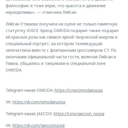
философия: я тоже верю, что красота и движение
неразделимы», — отмечала Ляйсан.
Ляйсан Утяшева получила на сцене не только памятную
статуэтку VOICE. Бренд OMODA подарил также подарил
ей красные розы как символ яркой творческой энергии и
специальный портрет, на котором телеведущая
запечатлена вместе с флагманским кроссовером C7. По
окончании официальной части гости, включая Ляйсан и
Павла, общались и танцевали в специальной зоне
OMODA.
Telegram-канал OMODA:
https://t.me/omodarussia
VK:
https://vk.com/omodarussia
Telegram-канал JAECOO:
https://t.me/jaecoo\_russia
VK:
https://vk.com/jaecoorussia