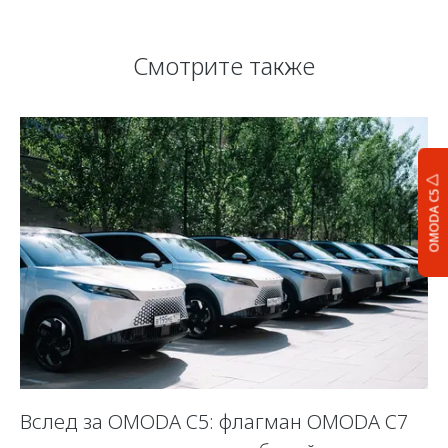
Смотрите также
OMODA C5
Вслед за OMODA C5: флагман OMODA C7
С