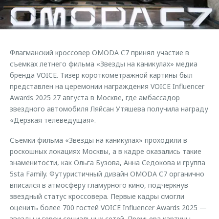
Страхование
Клиентская поддержка
Обратная связь
Кредитный калькулятор
O&J Автоклуб
Аксессуары
Клуб владельцев OMODA
Флагманский кроссовер OMODA C7 принял участие в
Одежда и сувениры
Приложение O&J
съемках летнего фильма «Звезды на каникулах» медиа
Оригинальные аксессуары
бренда VOICE. Тизер короткометражной картины был
Аксессуары
представлен на церемонии награждения VOICE Influencer
Запчасти
Awards 2025 27 августа в Москве, где амбассадор
Одежда и сувениры
звездного автомобиля Ляйсан Утяшева получила награду
Трейд-ин
Оригинальные аксессуары
«Дерзкая телеведущая».
Калькулятор трейд-ин
Запчасти
Съемки фильма «Звезды на каникулах» проходили в
роскошных локациях Москвы, а в кадре оказались такие
знаменитости, как Ольга Бузова, Анна Седокова и группа
5sta Family. Футуристичный дизайн OMODA C7 органично
вписался в атмосферу гламурного кино, подчеркнув
звездный статус кроссовера. Первые кадры смогли
оценить более 700 гостей VOICE Influencer Awards 2025 —
звезды и герои социальных сетей. Премьера картины