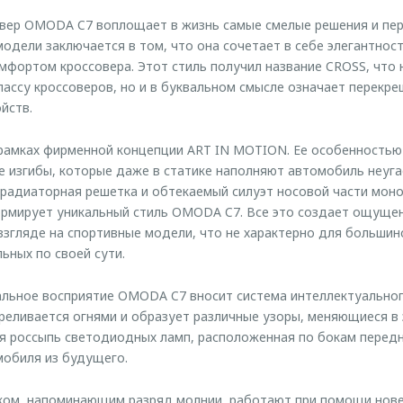
вер OMODA C7 воплощает в жизнь самые смелые решения и пе
дели заключается в том, что она сочетает в себе элегантност
мфортом кроссовера. Этот стиль получил название CROSS, что 
лассу кроссоверов, но и в буквальном смысле означает перекр
йств.
 рамках фирменной концепции ART IN MOTION. Ее особенность
е изгибы, которые даже в статике наполняют автомобиль неуга
радиаторная решетка и обтекаемый силуэт носовой части мон
ормирует уникальный стиль OMODA C7. Все это создает ощуще
взгляде на спортивные модели, что не характерно для большин
ьных по своей сути.
альное восприятие OMODA C7 вносит система интеллектуально
реливается огнями и образует различные узоры, меняющиеся в
мя россыпь светодиодных ламп, расположенная по бокам перед
обиля из будущего.
нком, напоминающим разряд молнии, работают при помощи нов