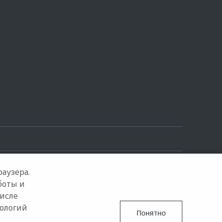
аузера.
боты и
числе
Google Play
App Store
нологий
Понятно