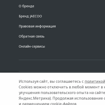
О бренде
Бренд JAECOO
Правовая информация
Обратная связь
Онлайн-сервисы
Используя сайт, вы соглашаетесь с
политикой
Cookies можно отключить в любой момент в 
улучшения пользовательского опыта на сайте
© 2026 СЭНД-АВТО
Модельный ряд
Архивные модели
Яндекс.Метрика). Продолжая использование 
и размещением cookie-файлов.