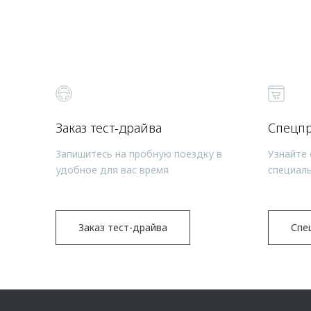
Заказ тест-драйва
Спецп
Запишитесь на пробную поездку в
Узнайте 
удобное для вас время
специал
Заказ тест-драйва
Спе