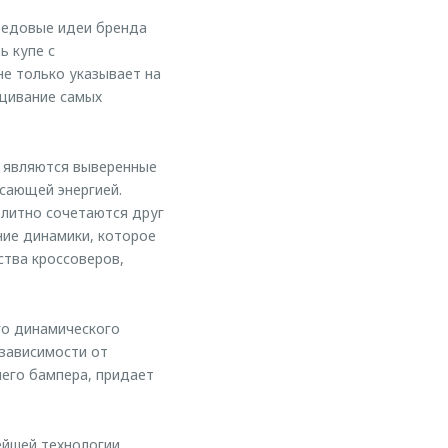
редовые идеи бренда
ь купе с
не только указывает на
ещивание самых
ю являются выверенные
сающей энергией.
олитно сочетаются друг
ние динамики, которое
ства кроссоверов,
го динамического
 зависимости от
него бампера, придает
ейшей технологии