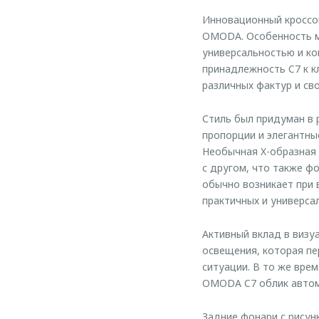
Инновационный кроссо
OMODA. Особенность мо
универсальностью и ко
принадлежность C7 к к
различных фактур и сво
Стиль был придуман в
пропорции и элегантны
Необычная X-образная 
с другом, что также ф
обычно возникает при 
практичных и универсал
Активный вклад в визу
освещения, которая пе
ситуации. В то же вре
OMODA C7 облик автом
Задние фонари с рису